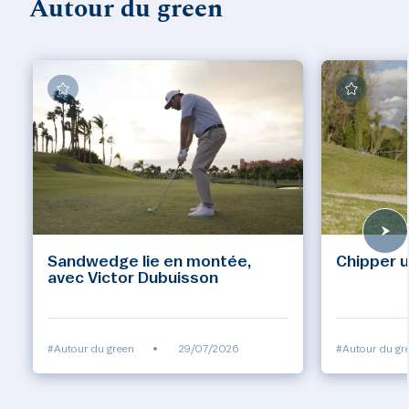
Autour du green
Sandwedge lie en montée,
Chipper u
avec Victor Dubuisson
#Autour du green
•
29/07/2026
#Autour du gr