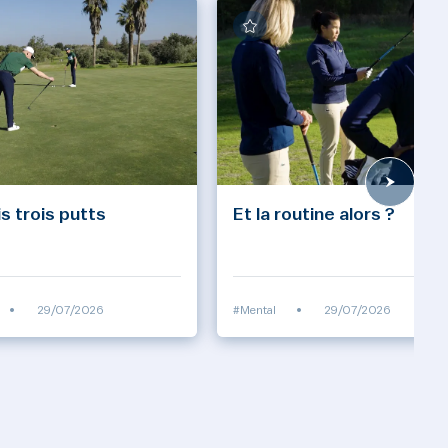
s trois putts
Et la routine alors ?
•
29/07/2026
#Mental
•
29/07/2026