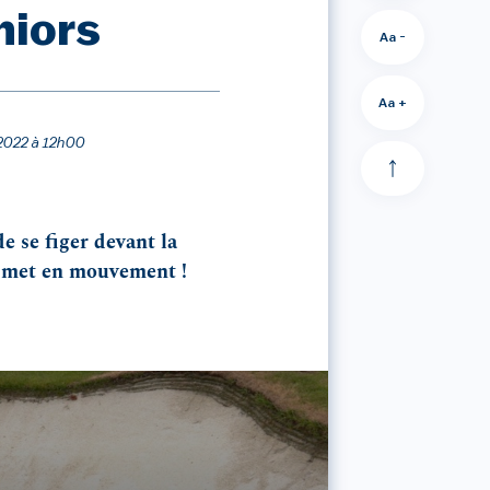
niors
Aa -
Aa +
n 2022 à 12h00
e se figer devant la
se met en mouvement !