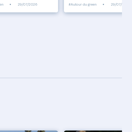
een
•
29/07/2026
#Autour du green
•
29/07/2026