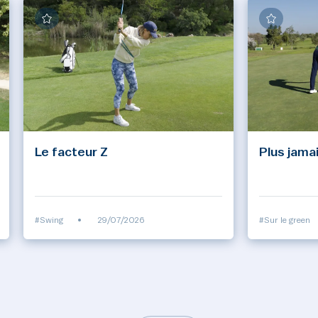
Le facteur Z
Plus jamai
#Swing
•
29/07/2026
#Sur le green