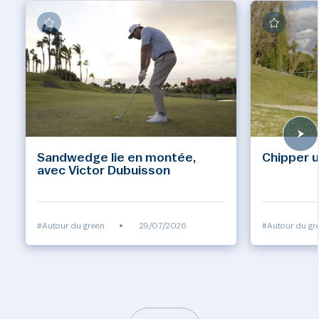
Sandwedge lie en montée,
Chipper u
avec Victor Dubuisson
#Autour du green
•
29/07/2026
#Autour du gr