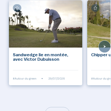
Sandwedge lie en montée,
Chipper u
avec Victor Dubuisson
#Autour du green
•
29/07/2026
#Autour du gr