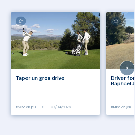
Taper un gros drive
Driver fo
Raphaël J
#Mise en jeu
•
07/04/2026
#Mise en jeu