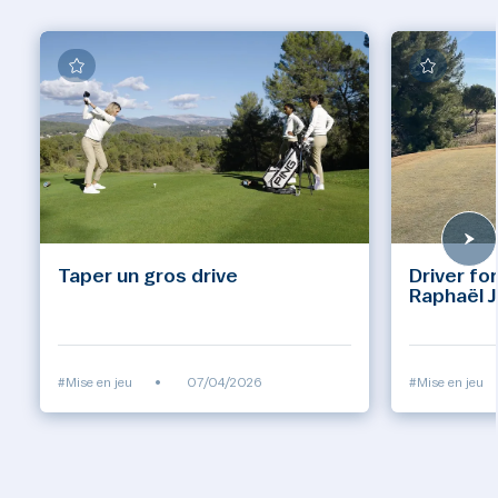
Taper un gros drive
Driver fo
Raphaël J
#Mise en jeu
•
07/04/2026
#Mise en jeu