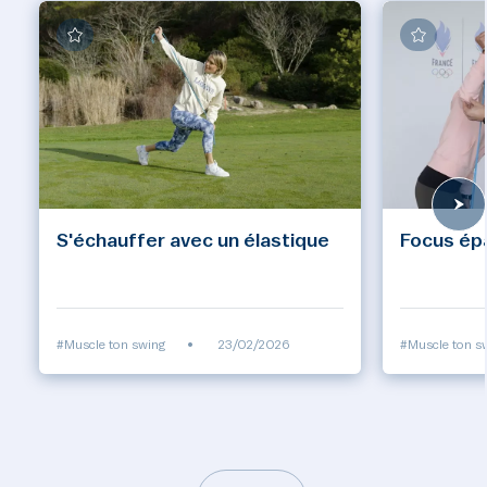
S'échauffer avec un élastique
Focus épa
#Muscle ton swing
•
23/02/2026
#Muscle ton s