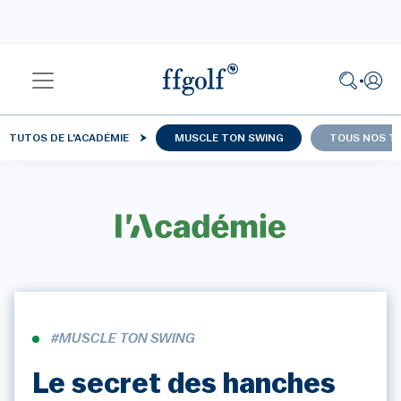
TUTOS DE L'ACADÉMIE
MUSCLE TON SWING
TOUS NOS T
#MUSCLE TON SWING
Le secret des hanches