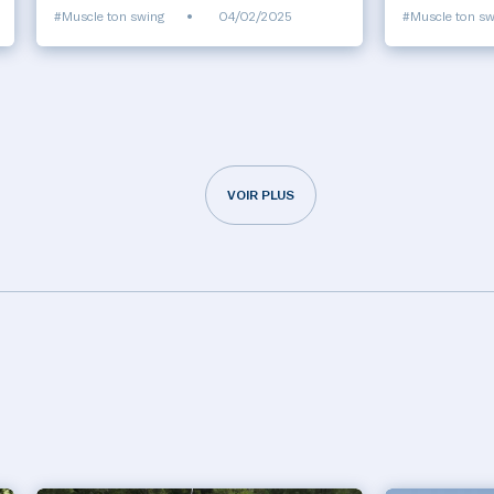
#Muscle ton swing
•
04/02/2025
#Muscle ton sw
VOIR PLUS