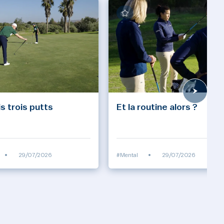
s trois putts
Et la routine alors ?
•
29/07/2026
#Mental
•
29/07/2026