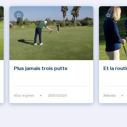
Plus jamais trois putts
Et la rout
#Sur le green
•
29/07/2026
#Mental
•