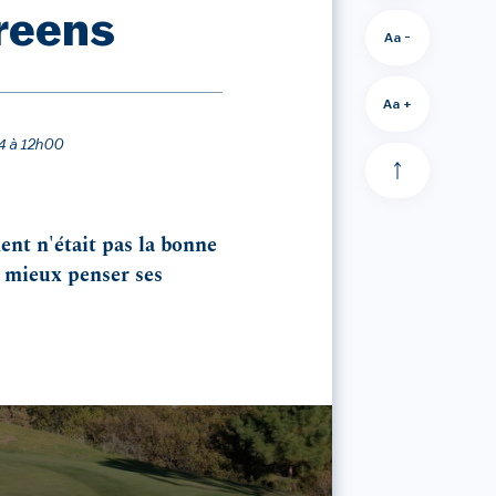
greens
Aa -
Aa +
24 à 12h00
ment n'était pas la bonne
r mieux penser ses