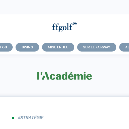
UTOS
SWING
MISE EN JEU
SUR LE FAIRWAY
A
#STRATÉGIE