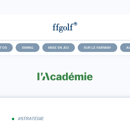
UTOS
SWING
MISE EN JEU
SUR LE FAIRWAY
A
#STRATÉGIE