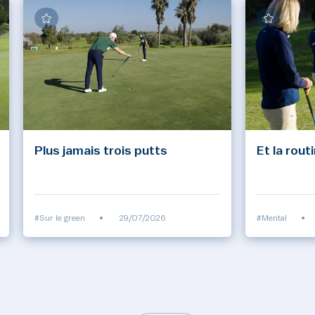
Plus jamais trois putts
Et la rout
#Sur le green
•
29/07/2026
#Mental
•