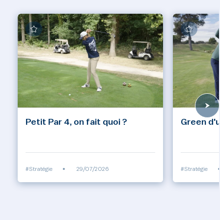
Petit Par 4, on fait quoi ?
Green d'u
#Stratégie
•
29/07/2026
#Stratégie