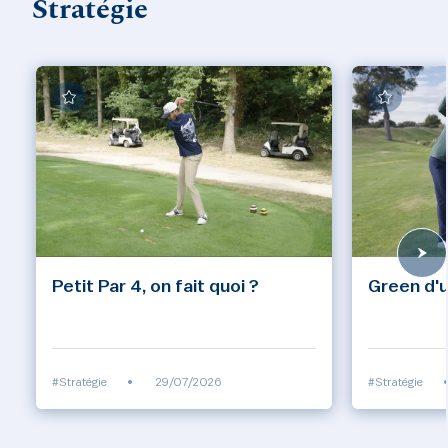
Stratégie
Petit Par 4, on fait quoi ?
Green d'u
#Stratégie
•
29/07/2026
#Stratégie