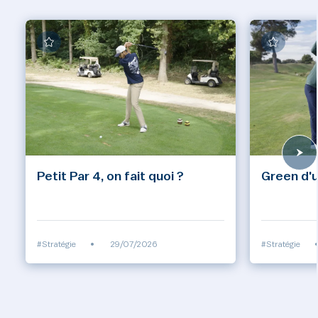
Petit Par 4, on fait quoi ?
Green d'u
#Stratégie
•
29/07/2026
#Stratégie