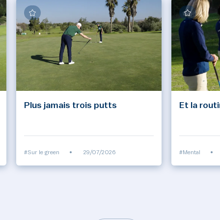
Plus jamais trois putts
Et la rout
#Sur le green
•
29/07/2026
#Mental
•