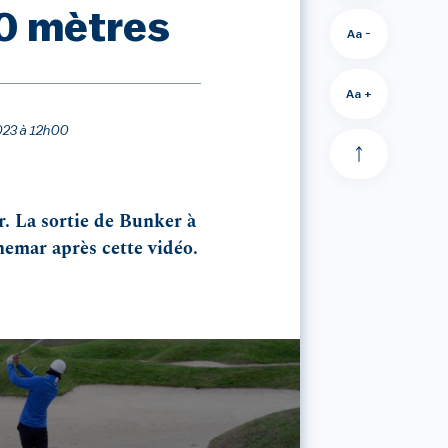
40 mètres
Aa -
Aa +
2023 à 12h00
er. La sortie de Bunker à
hemar après cette vidéo.