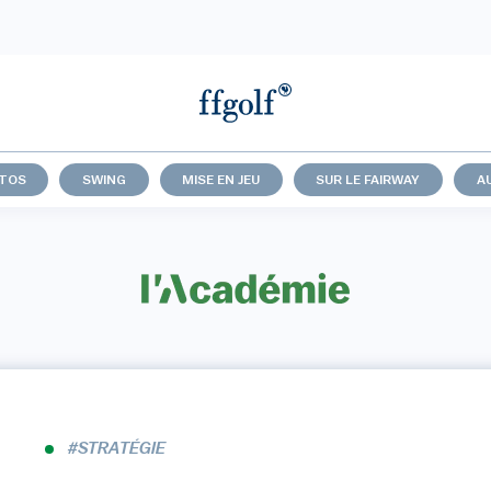
UTOS
SWING
MISE EN JEU
SUR LE FAIRWAY
A
#STRATÉGIE