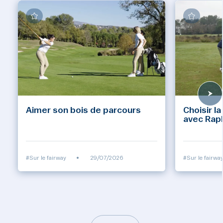
Aimer son bois de parcours
Choisir la
avec Raph
#Sur le fairway
•
29/07/2026
#Sur le fairwa