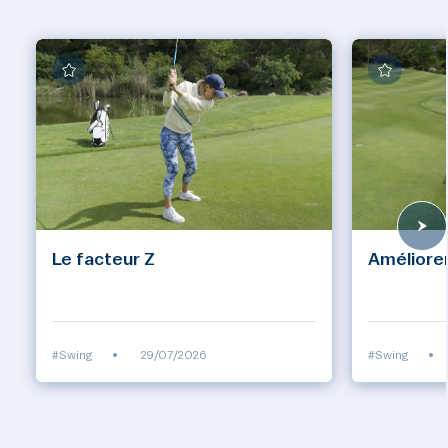
Le facteur Z
Améliorer
#Swing
•
29/07/2026
#Swing
•