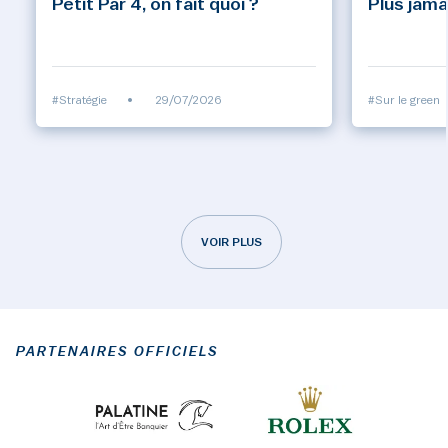
Petit Par 4, on fait quoi ?
Plus jama
#Stratégie
•
29/07/2026
#Sur le green
VOIR PLUS
PARTENAIRES OFFICIELS