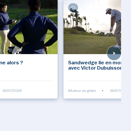
ine alors ?
Sandwedge lie en montée
avec Victor Dubuisson
29/07/2026
#Autour du green
•
29/07/2026