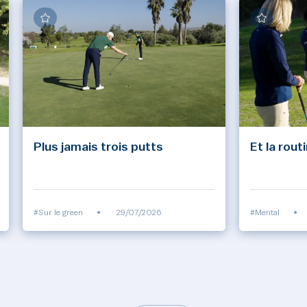
Plus jamais trois putts
Et la rout
#Sur le green
•
29/07/2026
#Mental
•