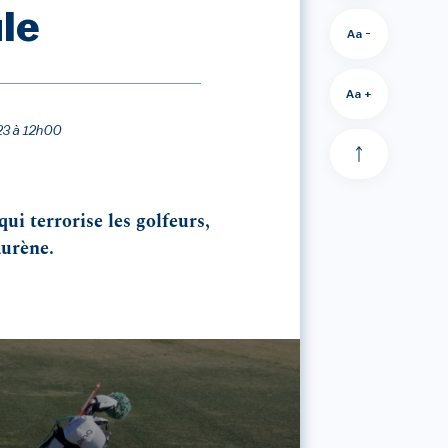
ule
Aa -
Aa +
023 à 12h00
ui terrorise les golfeurs,
aurène.