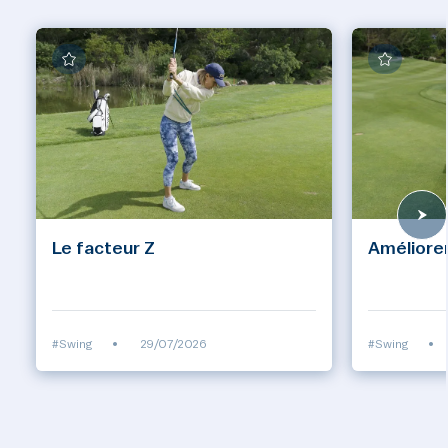
Le facteur Z
Améliorer
#Swing
•
29/07/2026
#Swing
•