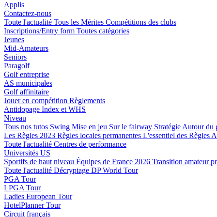
Applis
Contactez-nous
Toute l'actualité
Tous les Mérites
Compétitions des clubs
Inscriptions/Entry form
Toutes catégories
Jeunes
Mid-Amateurs
Seniors
Paragolf
Golf entreprise
AS municipales
Golf affinitaire
Jouer en compétition
Règlements
Antidopage
Index et WHS
Niveau
Tous nos tutos
Swing
Mise en jeu
Sur le fairway
Stratégie
Autour du 
Les Règles 2023
Règles locales permanentes
L'essentiel des Règles
A
Toute l'actualité
Centres de performance
Universités US
Sportifs de haut niveau
Équipes de France 2026
Transition amateur p
Toute l'actualité
Décryptage
DP World Tour
PGA Tour
LPGA Tour
Ladies European Tour
HotelPlanner Tour
Circuit français