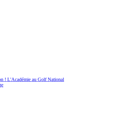
on !
L'Académie au Golf National
ge