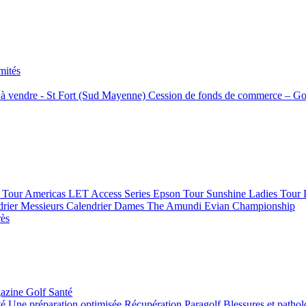
mités
f à vendre - St Fort (Sud Mayenne)
Cession de fonds de commerce – Go
Tour Americas
LET Access Series
Epson Tour
Sunshine Ladies Tour
drier Messieurs
Calendrier Dames
The Amundi Evian Championship
rès
azine Golf Santé
té
Une préparation optimisée
Récupération
Paragolf
Blessures et patho