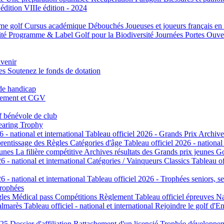
 édition
VIIIe édition - 2024
me golf
Cursus académique
Débouchés
Joueuses et joueurs français en
ité
Programme & Label Golf pour la Biodiversité
Journées Portes Ouve
avenir
tes
Soutenez le fonds de dotation
 de handicap
cement et CGV
f bénévole de club
aring Trophy
6 - national et international
Tableau officiel 2026 - Grands Prix
Archive
rentissage des Règles
Catégories d'âge
Tableau officiel 2026 - national
eunes
La filière compétitive
Archives résultats des Grands prix jeunes
Go
6 - national et international
Catégories / Vainqueurs Classics
Tableau of
6 - national et international
Tableau officiel 2026 - Trophées seniors, se
trophées
gles
Médical pass
Compétitions
Règlement
Tableau officiel épreuves Na
almarès
Tableau officiel - national et international
Rejoindre le golf d'E
025
Dossier d'affiliation
Rattachement d'un licencié
Trophée développe