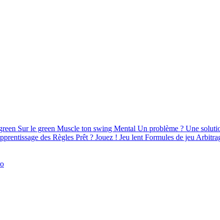
green
Sur le green
Muscle ton swing
Mental
Un problème ? Une soluti
pprentissage des Règles
Prêt ? Jouez !
Jeu lent
Formules de jeu
Arbitra
ro