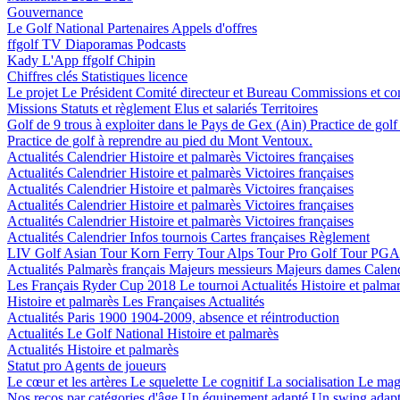
Gouvernance
Le Golf National
Partenaires
Appels d'offres
ffgolf TV
Diaporamas
Podcasts
Kady
L'App ffgolf
Chipin
Chiffres clés
Statistiques licence
Le projet
Le Président
Comité directeur et Bureau
Commissions et co
Missions
Statuts et règlement
Elus et salariés
Territoires
Golf de 9 trous à exploiter dans le Pays de Gex (Ain)
Practice de gol
Practice de golf à reprendre au pied du Mont Ventoux.
Actualités
Calendrier
Histoire et palmarès
Victoires françaises
Actualités
Calendrier
Histoire et palmarès
Victoires françaises
Actualités
Calendrier
Histoire et palmarès
Victoires françaises
Actualités
Calendrier
Histoire et palmarès
Victoires françaises
Actualités
Calendrier
Histoire et palmarès
Victoires françaises
Actualités
Calendrier
Infos tournois
Cartes françaises
Règlement
LIV Golf
Asian Tour
Korn Ferry Tour
Alps Tour
Pro Golf Tour
PGA 
Actualités
Palmarès français
Majeurs messieurs
Majeurs dames
Calen
Les Français
Ryder Cup 2018
Le tournoi
Actualités
Histoire et palma
Histoire et palmarès
Les Françaises
Actualités
Actualités
Paris 1900
1904-2009, absence et réintroduction
Actualités
Le Golf National
Histoire et palmarès
Actualités
Histoire et palmarès
Statut pro
Agents de joueurs
Le cœur et les artères
Le squelette
Le cognitif
La socialisation
Le mag
Nos recos par catégories d'âge
Un équipement adapté
Un swing adap