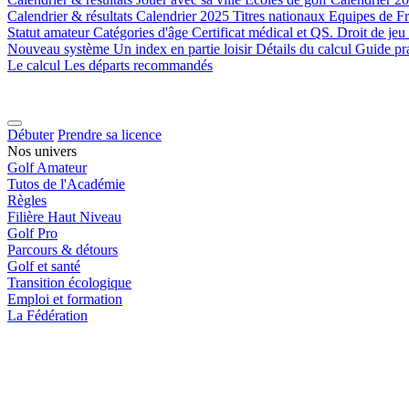
Calendrier & résultats
Calendrier 2025
Titres nationaux
Equipes de F
Statut amateur
Catégories d'âge
Certificat médical et QS.
Droit de jeu
Nouveau système
Un index en partie loisir
Détails du calcul
Guide pr
Le calcul
Les départs recommandés
Débuter
Prendre sa licence
Nos univers
Golf Amateur
Tutos de l'Académie
Règles
Filière Haut Niveau
Golf Pro
Parcours & détours
Golf et santé
Transition écologique
Emploi et formation
La Fédération