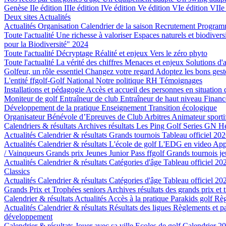
Genèse
IIe édition
IIIe édition
IVe édition
Ve édition
VIe édition
VIIe
Deux sites
Actualités
Actualités
Organisation
Calendrier de la saison
Recrutement
Program
Toute l'actualité
Une richesse à valoriser
Espaces naturels et biodivers
pour la Biodiversité" 2024
Toute l'actualité
Décryptage
Réalité et enjeux
Vers le zéro phyto
Toute l'actualité
La vérité des chiffres
Menaces et enjeux
Solutions d'
Golfeur, un rôle essentiel
Changez votre regard
Adoptez les bons ges
L'entité ffgolf-Golf National
Notre politique RH
Témoignages
Installations et pédagogie
Accès et accueil des personnes en situation
Moniteur de golf
Entraîneur de club
Entraîneur de haut niveau
Finan
Développement de la pratique
Enseignement
Transition écologique
Organisateur Bénévole d’Epreuves de Club
Arbitres
Animateur sporti
Calendriers & résultats
Archives résultats
Les Ping Golf Series
GN He
Actualités
Calendrier & résultats
Grands tournois
Tableau officiel 202
Actualités
Calendrier & résultats
L'école de golf
L'EDG en video
App
/ Vainqueurs Grands prix Jeunes
Junior Pass ffgolf
Grands tournois j
Actualités
Calendrier & résultats
Catégories d'âge
Tableau officiel 202
Classics
Actualités
Calendrier & résultats
Catégories d'âge
Tableau officiel 202
Grands Prix et Trophées seniors
Archives résultats des grands prix et 
Calendrier & résultats
Actualités
Accès à la pratique
Parakids golf
Rè
Actualités
Calendrier & résultats
Résultats des ligues
Règlements et p
développement
Calendrier & résultats
Jouer avec sa ville
Ecoles de golf
Calendrier 2