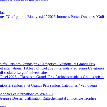
 fac
rtes "Golf pour la Biodiversité" 2025
Journées Portes Ouvertes "Golf
s résultats des Grands prix
Catégories / Vainqueurs Grands Prix
 et international
Tableau officiel 2026 - Grands Prix jeunes
Catégories
lf scolaire
Le golf universitaire
ficiel 2026 - Classics et Grands Prix
Archives résultats Grands prix et
niors 2, seniors 3, et Grands Prix seniors
Catégories / Vainqueurs
tionales et internationales
WR4GD
ntreprise
Dossier d'affiliation
Rattachement d'un licencié
Trophée
ment