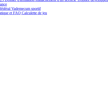
rance
 fédéral
Vademecum sportif
atique et FAQ
Calculette de jeu