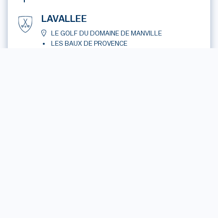
LAVALLEE
LE GOLF DU DOMAINE DE MANVILLE
LES BAUX DE PROVENCE
30 janv. - 31 janv.
2026
VOLFIN
LE GOLF DU DOMAINE DE MANVILLE
LES BAUX DE PROVENCE
11 févr. - 12 févr.
2026
A.S.P (AMICALE SÉNIORS DE
PROVENCE)