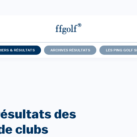
IERS & RÉSULTATS
ARCHIVES RÉSULTATS
LES PING GOLF S
résultats des
de clubs