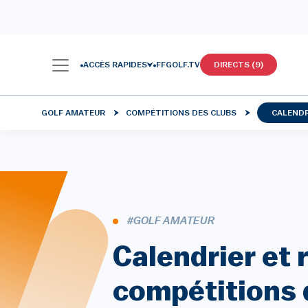
ACCÈS RAPIDES
FFGOLF.TV
DIRECTS (9)
GOLF AMATEUR
COMPÉTITIONS DES CLUBS
CALENDR
#GOLF AMATEUR
Calendrier et 
compétitions 