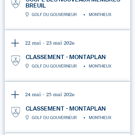
BREUIL
GOLF DU GOUVERNEUR
MONTHIEUX
22 mai - 23 mai
2026
CLASSEMENT - MONTAPLAN
GOLF DU GOUVERNEUR
MONTHIEUX
24 mai - 25 mai
2026
CLASSEMENT - MONTAPLAN
GOLF DU GOUVERNEUR
MONTHIEUX