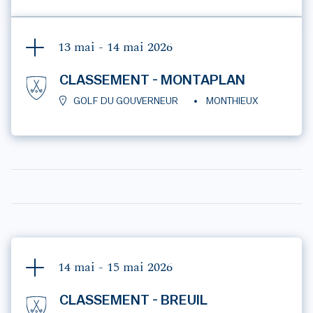
13 mai - 14 mai
2026
CLASSEMENT - MONTAPLAN
GOLF DU GOUVERNEUR
MONTHIEUX
14 mai - 15 mai
2026
CLASSEMENT - BREUIL