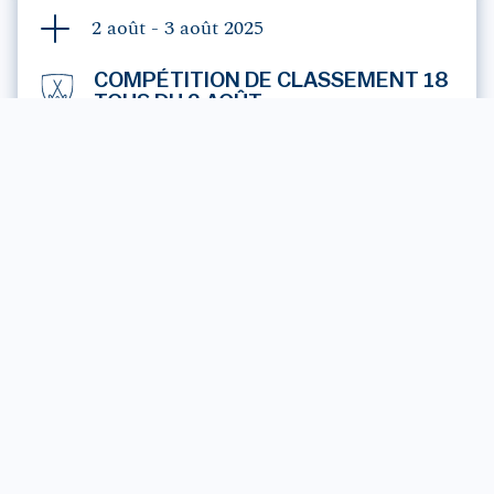
2 août - 3 août
2025
COMPÉTITION DE CLASSEMENT 18
TOUS DU 3 AOÛT
GOLF BLUEGREEN PAYS SAINT GILLES X VIE
L'AIGUILLON SUR VIE
RÉSULTATS
PARTENAIRES OFFICIELS