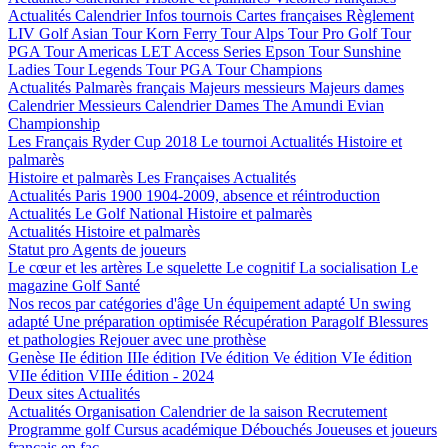
Actualités
Calendrier
Infos tournois
Cartes françaises
Règlement
LIV Golf
Asian Tour
Korn Ferry Tour
Alps Tour
Pro Golf Tour
PGA Tour Americas
LET Access Series
Epson Tour
Sunshine
Ladies Tour
Legends Tour
PGA Tour Champions
Actualités
Palmarès français
Majeurs messieurs
Majeurs dames
Calendrier Messieurs
Calendrier Dames
The Amundi Evian
Championship
Les Français
Ryder Cup 2018
Le tournoi
Actualités
Histoire et
palmarès
Histoire et palmarès
Les Françaises
Actualités
Actualités
Paris 1900
1904-2009, absence et réintroduction
Actualités
Le Golf National
Histoire et palmarès
Actualités
Histoire et palmarès
Statut pro
Agents de joueurs
Le cœur et les artères
Le squelette
Le cognitif
La socialisation
Le
magazine Golf Santé
Nos recos par catégories d'âge
Un équipement adapté
Un swing
adapté
Une préparation optimisée
Récupération
Paragolf
Blessures
et pathologies
Rejouer avec une prothèse
Genèse
IIe édition
IIIe édition
IVe édition
Ve édition
VIe édition
VIIe édition
VIIIe édition - 2024
Deux sites
Actualités
Actualités
Organisation
Calendrier de la saison
Recrutement
Programme golf
Cursus académique
Débouchés
Joueuses et joueurs
français en fac