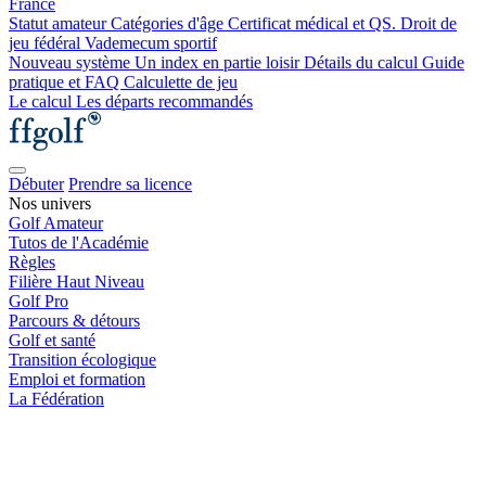
France
Statut amateur
Catégories d'âge
Certificat médical et QS.
Droit de
jeu fédéral
Vademecum sportif
Nouveau système
Un index en partie loisir
Détails du calcul
Guide
pratique et FAQ
Calculette de jeu
Le calcul
Les départs recommandés
Débuter
Prendre sa licence
Nos univers
Golf Amateur
Tutos de l'Académie
Règles
Filière Haut Niveau
Golf Pro
Parcours & détours
Golf et santé
Transition écologique
Emploi et formation
La Fédération