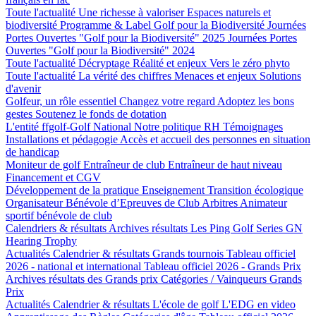
Toute l'actualité
Une richesse à valoriser
Espaces naturels et
biodiversité
Programme & Label Golf pour la Biodiversité
Journées
Portes Ouvertes "Golf pour la Biodiversité" 2025
Journées Portes
Ouvertes "Golf pour la Biodiversité" 2024
Toute l'actualité
Décryptage
Réalité et enjeux
Vers le zéro phyto
Toute l'actualité
La vérité des chiffres
Menaces et enjeux
Solutions
d'avenir
Golfeur, un rôle essentiel
Changez votre regard
Adoptez les bons
gestes
Soutenez le fonds de dotation
L'entité ffgolf-Golf National
Notre politique RH
Témoignages
Installations et pédagogie
Accès et accueil des personnes en situation
de handicap
Moniteur de golf
Entraîneur de club
Entraîneur de haut niveau
Financement et CGV
Développement de la pratique
Enseignement
Transition écologique
Organisateur Bénévole d’Epreuves de Club
Arbitres
Animateur
sportif bénévole de club
Calendriers & résultats
Archives résultats
Les Ping Golf Series
GN
Hearing Trophy
Actualités
Calendrier & résultats
Grands tournois
Tableau officiel
2026 - national et international
Tableau officiel 2026 - Grands Prix
Archives résultats des Grands prix
Catégories / Vainqueurs Grands
Prix
Actualités
Calendrier & résultats
L'école de golf
L'EDG en video