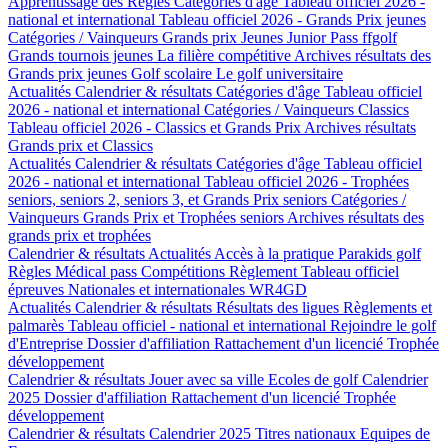
Apprentissage des Règles
Catégories d'âge
Tableau officiel 2026 -
national et international
Tableau officiel 2026 - Grands Prix jeunes
Catégories / Vainqueurs Grands prix Jeunes
Junior Pass ffgolf
Grands tournois jeunes
La filière compétitive
Archives résultats des
Grands prix jeunes
Golf scolaire
Le golf universitaire
Actualités
Calendrier & résultats
Catégories d'âge
Tableau officiel
2026 - national et international
Catégories / Vainqueurs Classics
Tableau officiel 2026 - Classics et Grands Prix
Archives résultats
Grands prix et Classics
Actualités
Calendrier & résultats
Catégories d'âge
Tableau officiel
2026 - national et international
Tableau officiel 2026 - Trophées
seniors, seniors 2, seniors 3, et Grands Prix seniors
Catégories /
Vainqueurs Grands Prix et Trophées seniors
Archives résultats des
grands prix et trophées
Calendrier & résultats
Actualités
Accès à la pratique
Parakids golf
Règles
Médical pass
Compétitions
Règlement
Tableau officiel
épreuves Nationales et internationales
WR4GD
Actualités
Calendrier & résultats
Résultats des ligues
Règlements et
palmarès
Tableau officiel - national et international
Rejoindre le golf
d'Entreprise
Dossier d'affiliation
Rattachement d'un licencié
Trophée
développement
Calendrier & résultats
Jouer avec sa ville
Ecoles de golf
Calendrier
2025
Dossier d'affiliation
Rattachement d'un licencié
Trophée
développement
Calendrier & résultats
Calendrier 2025
Titres nationaux
Equipes de