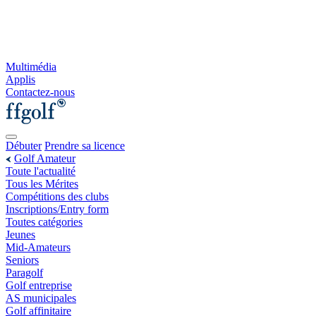
Multimédia
Applis
Contactez-nous
Débuter
Prendre sa licence
Golf Amateur
Toute l'actualité
Tous les Mérites
Compétitions des clubs
Inscriptions/Entry form
Toutes catégories
Jeunes
Mid-Amateurs
Seniors
Paragolf
Golf entreprise
AS municipales
Golf affinitaire