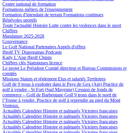
Centre national de formation
Formations métiers de l'enseignement
Formation d'intendant de terrain
Formations continues
Bénévoles sportifs
Toute l'actualité
Histoire
Lutte contre les violences dans le sport
Chiffres
Mandature 2025-2028
Gouvernance
Le Golf National
Partenaires
Appels d'offres
ffgolf TV
Diaporamas
Podcasts
Kady
L'App ffgolf
Chipin
Chiffres clés
Statistiques licence
Le projet
Le Président
Comité directeur et Bureau
Commissions et
comités
Missions
Statuts et règlement
Elus et salariés
Territoires
Golf de 9 trous à exploiter dans le Pays de Gex (Ain)
Practice de
golf à vendre - St Fort (Sud Mayenne)
Cession de fonds de
commerce – Golf de Barbentane
Golf 9 trous dans le nord de
l’Yonne à vendre.
Practice de golf à reprendre au pied du Mont
Ventoux.
Actualités
Calendrier
Histoire et palmarès
Victoires françaises
Actualités
Calendrier
Histoire et palmarès
Victoires françaises
Actualités
Calendrier
Histoire et palmarès
Victoires françaises
Actualités
Calendrier
Histoire et palmarès
Victoires françaises
Actualités
Calendrier
Histoire et palmarès
Victoires françaises