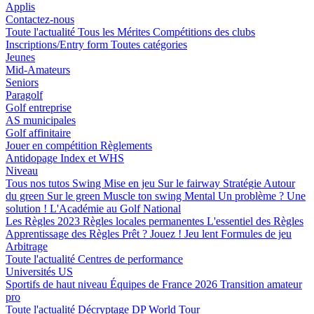
Applis
Contactez-nous
Toute l'actualité
Tous les Mérites
Compétitions des clubs
Inscriptions/Entry form
Toutes catégories
Jeunes
Mid-Amateurs
Seniors
Paragolf
Golf entreprise
AS municipales
Golf affinitaire
Jouer en compétition
Règlements
Antidopage
Index et WHS
Niveau
Tous nos tutos
Swing
Mise en jeu
Sur le fairway
Stratégie
Autour
du green
Sur le green
Muscle ton swing
Mental
Un problème ? Une
solution !
L'Académie au Golf National
Les Règles 2023
Règles locales permanentes
L'essentiel des Règles
Apprentissage des Règles
Prêt ? Jouez !
Jeu lent
Formules de jeu
Arbitrage
Toute l'actualité
Centres de performance
Universités US
Sportifs de haut niveau
Équipes de France 2026
Transition amateur
pro
Toute l'actualité
Décryptage
DP World Tour