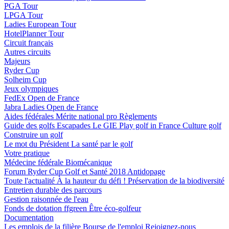
PGA Tour
LPGA Tour
Ladies European Tour
HotelPlanner Tour
Circuit français
Autres circuits
Majeurs
Ryder Cup
Solheim Cup
Jeux olympiques
FedEx Open de France
Jabra Ladies Open de France
Aides fédérales
Mérite national pro
Règlements
Guide des golfs
Escapades
Le GIE Play golf in France
Culture golf
Construire un golf
Le mot du Président
La santé par le golf
Votre pratique
Médecine fédérale
Biomécanique
Forum Ryder Cup Golf et Santé 2018
Antidopage
Toute l'actualité
À la hauteur du défi !
Préservation de la biodiversité
Entretien durable des parcours
Gestion raisonnée de l'eau
Fonds de dotation ffgreen
Être éco-golfeur
Documentation
Les emplois de la filière
Bourse de l'emploi
Rejoignez-nous