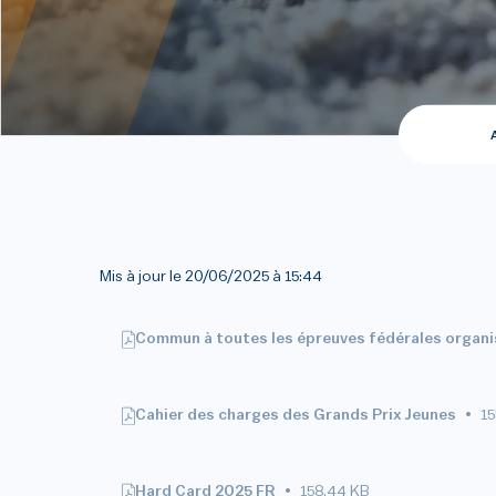
Mis à jour le
20/06/2025 à 15:44
Commun à toutes les épreuves fédérales organisé
Cahier des charges des Grands Prix Jeunes
15
Hard Card 2025 FR
158.44 KB