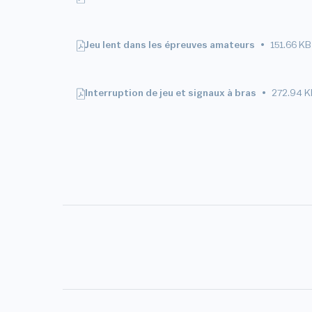
Jeu lent dans les épreuves amateurs
151.66 KB
Interruption de jeu et signaux à bras
272.94 K