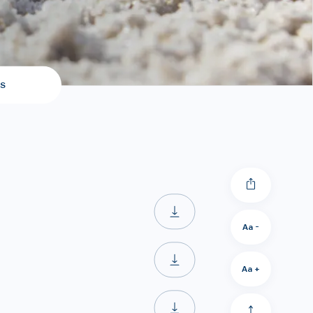
S
Aa -
Aa +