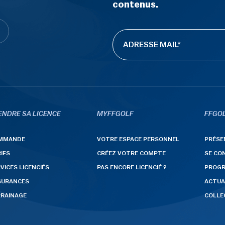
contenus.
ENDRE SA LICENCE
MYFFGOLF
FFGOL
MMANDE
VOTRE ESPACE PERSONNEL
PRÉSE
IFS
CRÉEZ VOTRE COMPTE
SE CO
VICES LICENCIÉS
PAS ENCORE LICENCIÉ ?
PROG
SURANCES
ACTUA
RRAINAGE
COLLE