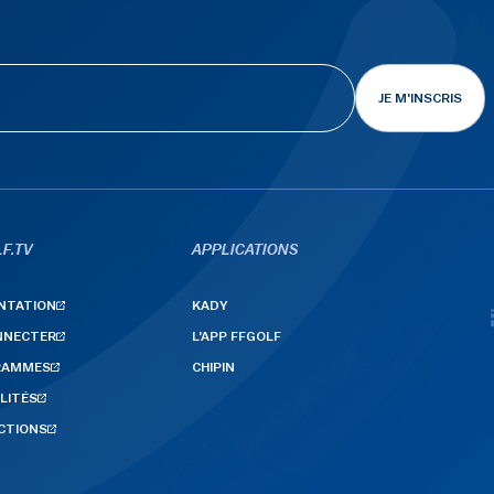
JE M'INSCRIS
F.TV
APPLICATIONS
NTATION
KADY
NNECTER
L'APP FFGOLF
RAMMES
CHIPIN
LITÉS
CTIONS