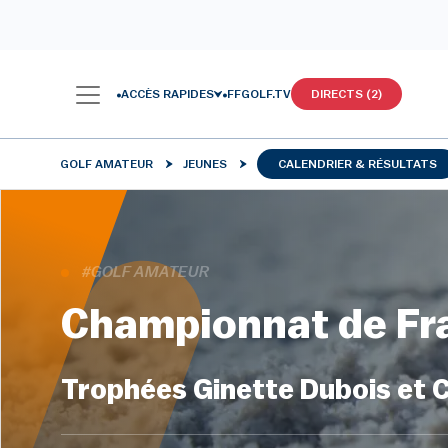
ACCÈS RAPIDES
FFGOLF.TV
DIRECTS (2)
GOLF AMATEUR
JEUNES
CALENDRIER & RÉSULTATS
#GOLF AMATEUR
Championnat de Fra
Trophées Ginette Dubois et