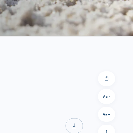
Aa -
Aa +