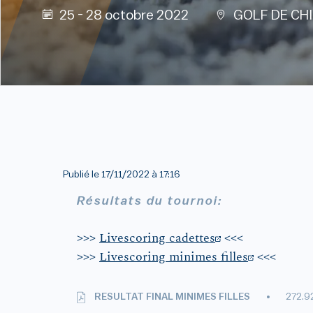
25 - 28 octobre 2022
GOLF DE CH
Publié le
17/11/2022 à 17:16
Résultats du tournoi:
>>>
Livescoring cadettes
<<<
>>>
Livescoring minimes filles
<<<
RESULTAT FINAL MINIMES FILLES
272.9