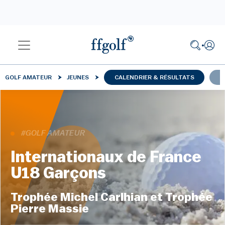
GOLF AMATEUR
JEUNES
CALENDRIER & RÉSULTATS
A
#GOLF AMATEUR
Internationaux de France
U18 Garçons
Trophée Michel Carlhian et Trophée
Pierre Massie