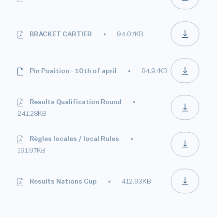
BRACKET CARTIER
94.07KB
Pin Position - 10th of april
84.97KB
Results Qualification Round
241.28KB
Règles locales / local Rules
191.97KB
Results Nations Cup
412.93KB