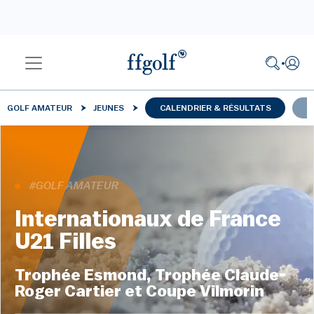
GOLF AMATEUR
JEUNES
CALENDRIER & RÉSULTATS
A
#GOLF AMATEUR
Internationaux de France
U21 Filles
Trophée Esmond, Trophée Claude-
Roger Cartier et Coupe Vilmorin