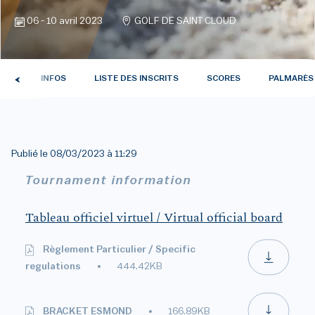
06 - 10 avril 2023
GOLF DE SAINT CLOUD
TUS
INFOS
LISTE DES INSCRITS
SCORES
PALMARÈS
Publié le
08/03/2023 à 11:29
Tournament information
Tableau officiel virtuel / Virtual official board
Règlement Particulier / Specific
regulations
444.42KB
BRACKET ESMOND
166.89KB