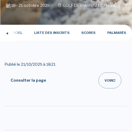
18 - 21 octobre 2025
GOLF DE BIARRITZ LE PHARE
EAU OFFICIEL
LISTE DES INSCRITS
SCORES
PALMARÈS
Publié le
21/10/2025 à 18:21
Consulter la page
VOIR