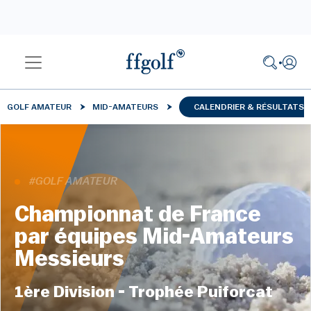
GOLF AMATEUR
MID-AMATEURS
CALENDRIER & RÉSULTATS
#GOLF AMATEUR
Championnat de France
par équipes Mid-Amateurs
Messieurs
1ère Division - Trophée Puiforcat