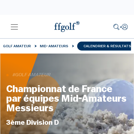
GOLF AMATEUR
MID-AMATEURS
CALENDRIER & RÉSULTATS
#GOLF AMATEUR
Championnat de France
par équipes Mid-Amateurs
Messieurs
3ème Division D