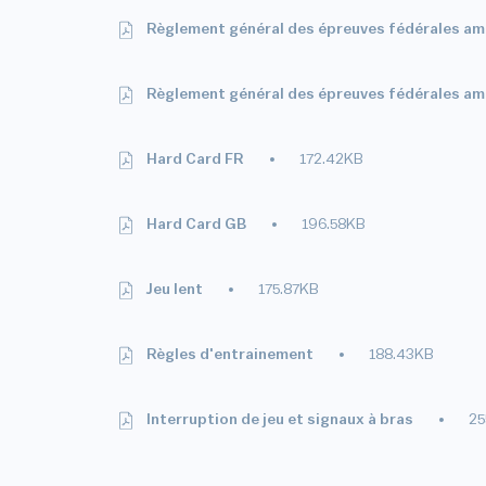
Règlement général des épreuves fédérales am
Règlement général des épreuves fédérales ama
Hard Card FR
172.42KB
Hard Card GB
196.58KB
Jeu lent
175.87KB
Règles d'entrainement
188.43KB
Interruption de jeu et signaux à bras
25