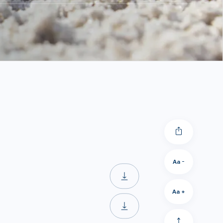
Aa -
Aa +