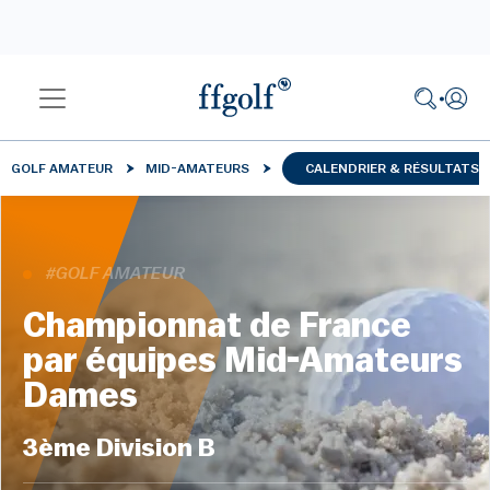
GOLF AMATEUR
MID-AMATEURS
CALENDRIER & RÉSULTATS
#GOLF AMATEUR
Championnat de France
par équipes Mid-Amateurs
Dames
3ème Division B