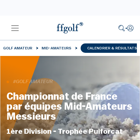
GOLF AMATEUR
MID-AMATEURS
CALENDRIER & RÉSULTATS
#GOLF AMATEUR
Championnat de France
par équipes Mid-Amateurs
Messieurs
1ère Division - Trophée Puiforcat