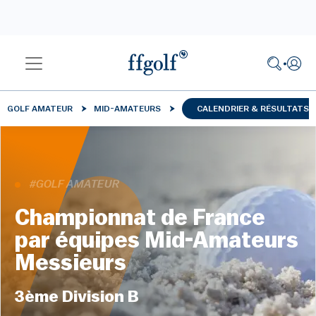
GOLF AMATEUR
MID-AMATEURS
CALENDRIER & RÉSULTATS
#GOLF AMATEUR
Championnat de France
par équipes Mid-Amateurs
Messieurs
3ème Division B