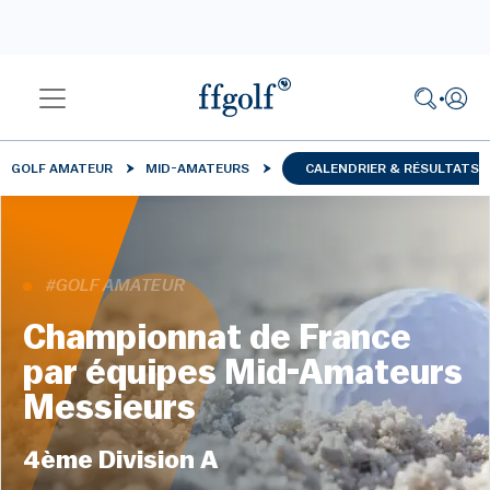
GOLF AMATEUR
MID-AMATEURS
CALENDRIER & RÉSULTATS
#GOLF AMATEUR
Championnat de France
par équipes Mid-Amateurs
Messieurs
4ème Division A