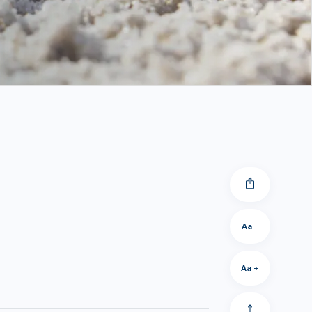
Aa -
Aa +