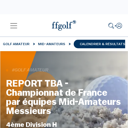
GOLF AMATEUR
MID-AMATEURS
CALENDRIER & RÉSULTATS
#GOLF AMATEUR
REPORT TBA -
Championnat de France
par équipes Mid-Amateurs
Messieurs
4ème Division H