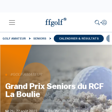
GOLF AMATEUR
SENIORS
CALENDRIER & RÉSULTATS
#GOLF AMATEUR
Grand Prix Seniors du RCF
La Boulie
25 - 27 août 2023
RACING CLUB DE FRANCE