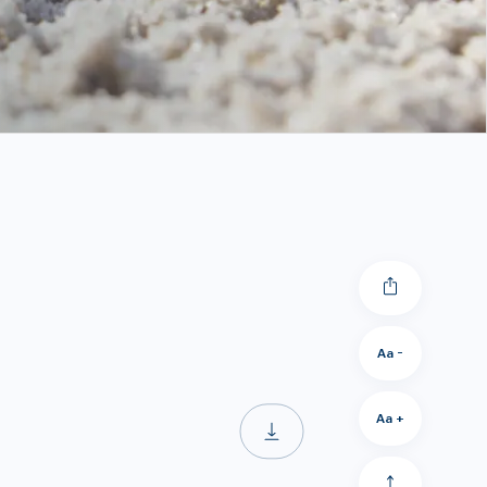
Aa -
Aa +