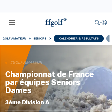
GOLF AMATEUR
SENIORS
CALENDRIER & RÉSULTATS
#GOLF AMATEUR
Championnat de France
par équipes Seniors
Dames
3ème Division A