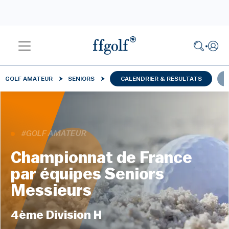
GOLF AMATEUR
SENIORS
CALENDRIER & RÉSULTATS
#GOLF AMATEUR
Championnat de France
par équipes Seniors
Messieurs
4ème Division H