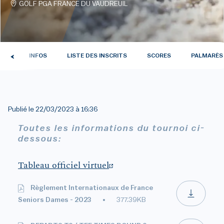
GOLF PGA FRANCE DU VAUDREUIL
TUS
INFOS
LISTE DES INSCRITS
SCORES
PALMARÈS
Publié le
22/03/2023 à 16:36
Toutes les informations du tournoi ci-
dessous:
Tableau officiel virtuel
Règlement Internationaux de France
Seniors Dames - 2023
377.39KB