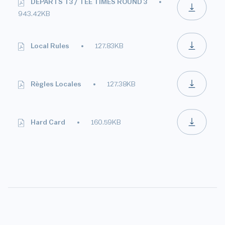
DEPARTS T3 / TEE TIMES ROUND 3
943.42KB
Local Rules
127.83KB
Règles Locales
127.38KB
Hard Card
160.59KB