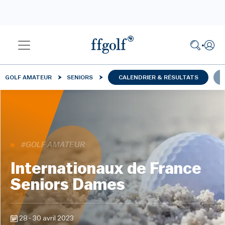
GOLF AMATEUR
SENIORS
CALENDRIER & RÉSULTATS
#GOLF AMATEUR
Internationaux de France
Seniors Dames
28 - 30 avril 2023