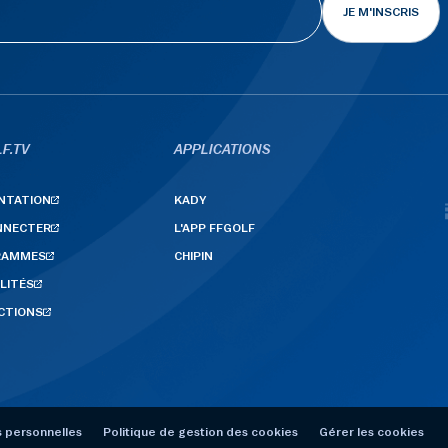
JE M'INSCRIS
F.TV
APPLICATIONS
NTATION
KADY
NNECTER
L'APP FFGOLF
RAMMES
CHIPIN
LITÉS
CTIONS
 personnelles
Politique de gestion des cookies
Gérer les cookies