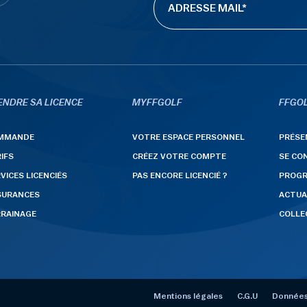
ENDRE SA LICENCE
MYFFGOLF
FFGOL
MMANDE
VOTRE ESPACE PERSONNEL
PRÉSE
IFS
CRÉEZ VOTRE COMPTE
SE CO
VICES LICENCIÉS
PAS ENCORE LICENCIÉ ?
PROG
SURANCES
ACTUA
RRAINAGE
COLLE
Mentions légales
C.G.U
Données