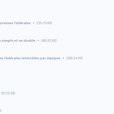
épreuves fédérales
225.75 KB
 simple et en double
189.53 KB
s fédérales interclubs par équipes
288.34 KB
87.29 KB
B