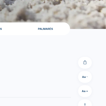
S
PALMARÈS
Aa -
Aa +