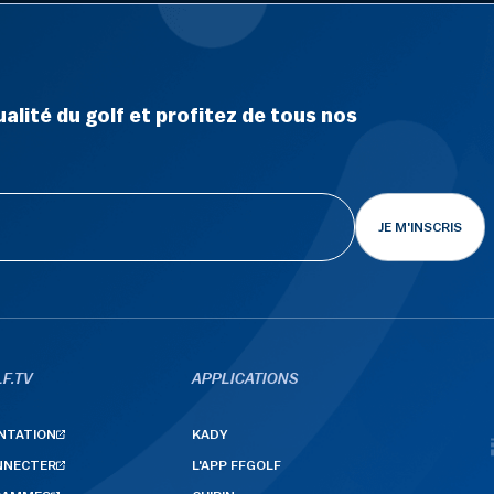
alité du golf et profitez de tous nos
JE M'INSCRIS
F.TV
APPLICATIONS
NTATION
KADY
NNECTER
L'APP FFGOLF