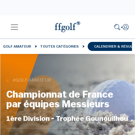
GOLF AMATEUR
TOUTES CATÉGORIES
CALENDRIER & RÉSUL
#GOLF AMATEUR
Championnat de France
par équipes Messieurs
1ère Division - Trophée Gounouilhou