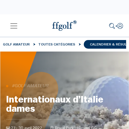
GOLF AMATEUR
TOUTES CATÉGORIES
CALENDRIER & RÉSUL
#GOLF AMATEUR
Internationaux d’Italie
dames
27 - 30 avril 2022
Royal Park - I Roveri GC