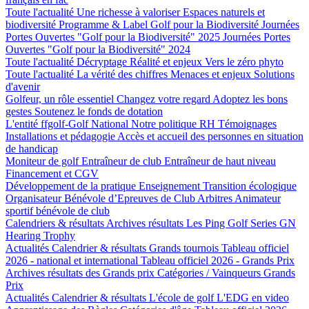
Toute l'actualité
Une richesse à valoriser
Espaces naturels et
biodiversité
Programme & Label Golf pour la Biodiversité
Journées
Portes Ouvertes "Golf pour la Biodiversité" 2025
Journées Portes
Ouvertes "Golf pour la Biodiversité" 2024
Toute l'actualité
Décryptage
Réalité et enjeux
Vers le zéro phyto
Toute l'actualité
La vérité des chiffres
Menaces et enjeux
Solutions
d'avenir
Golfeur, un rôle essentiel
Changez votre regard
Adoptez les bons
gestes
Soutenez le fonds de dotation
L'entité ffgolf-Golf National
Notre politique RH
Témoignages
Installations et pédagogie
Accès et accueil des personnes en situation
de handicap
Moniteur de golf
Entraîneur de club
Entraîneur de haut niveau
Financement et CGV
Développement de la pratique
Enseignement
Transition écologique
Organisateur Bénévole d’Epreuves de Club
Arbitres
Animateur
sportif bénévole de club
Calendriers & résultats
Archives résultats
Les Ping Golf Series
GN
Hearing Trophy
Actualités
Calendrier & résultats
Grands tournois
Tableau officiel
2026 - national et international
Tableau officiel 2026 - Grands Prix
Archives résultats des Grands prix
Catégories / Vainqueurs Grands
Prix
Actualités
Calendrier & résultats
L'école de golf
L'EDG en video