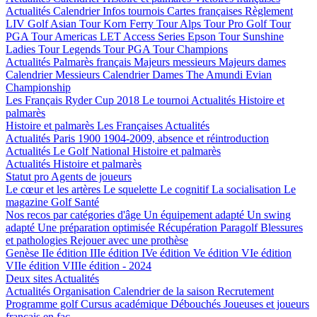
Actualités
Calendrier
Infos tournois
Cartes françaises
Règlement
LIV Golf
Asian Tour
Korn Ferry Tour
Alps Tour
Pro Golf Tour
PGA Tour Americas
LET Access Series
Epson Tour
Sunshine
Ladies Tour
Legends Tour
PGA Tour Champions
Actualités
Palmarès français
Majeurs messieurs
Majeurs dames
Calendrier Messieurs
Calendrier Dames
The Amundi Evian
Championship
Les Français
Ryder Cup 2018
Le tournoi
Actualités
Histoire et
palmarès
Histoire et palmarès
Les Françaises
Actualités
Actualités
Paris 1900
1904-2009, absence et réintroduction
Actualités
Le Golf National
Histoire et palmarès
Actualités
Histoire et palmarès
Statut pro
Agents de joueurs
Le cœur et les artères
Le squelette
Le cognitif
La socialisation
Le
magazine Golf Santé
Nos recos par catégories d'âge
Un équipement adapté
Un swing
adapté
Une préparation optimisée
Récupération
Paragolf
Blessures
et pathologies
Rejouer avec une prothèse
Genèse
IIe édition
IIIe édition
IVe édition
Ve édition
VIe édition
VIIe édition
VIIIe édition - 2024
Deux sites
Actualités
Actualités
Organisation
Calendrier de la saison
Recrutement
Programme golf
Cursus académique
Débouchés
Joueuses et joueurs
français en fac