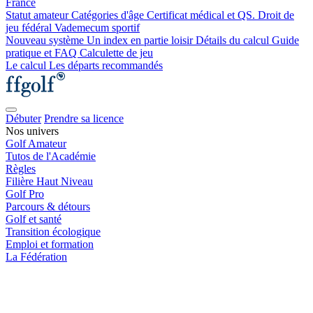
France
Statut amateur
Catégories d'âge
Certificat médical et QS.
Droit de
jeu fédéral
Vademecum sportif
Nouveau système
Un index en partie loisir
Détails du calcul
Guide
pratique et FAQ
Calculette de jeu
Le calcul
Les départs recommandés
Débuter
Prendre sa licence
Nos univers
Golf Amateur
Tutos de l'Académie
Règles
Filière Haut Niveau
Golf Pro
Parcours & détours
Golf et santé
Transition écologique
Emploi et formation
La Fédération