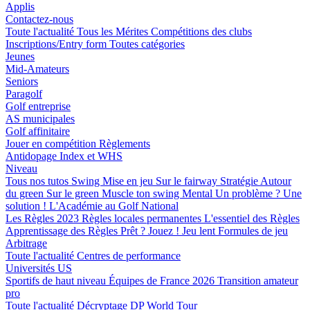
Applis
Contactez-nous
Toute l'actualité
Tous les Mérites
Compétitions des clubs
Inscriptions/Entry form
Toutes catégories
Jeunes
Mid-Amateurs
Seniors
Paragolf
Golf entreprise
AS municipales
Golf affinitaire
Jouer en compétition
Règlements
Antidopage
Index et WHS
Niveau
Tous nos tutos
Swing
Mise en jeu
Sur le fairway
Stratégie
Autour
du green
Sur le green
Muscle ton swing
Mental
Un problème ? Une
solution !
L'Académie au Golf National
Les Règles 2023
Règles locales permanentes
L'essentiel des Règles
Apprentissage des Règles
Prêt ? Jouez !
Jeu lent
Formules de jeu
Arbitrage
Toute l'actualité
Centres de performance
Universités US
Sportifs de haut niveau
Équipes de France 2026
Transition amateur
pro
Toute l'actualité
Décryptage
DP World Tour