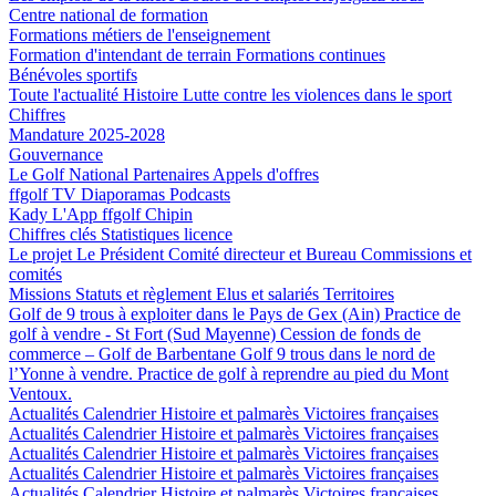
Centre national de formation
Formations métiers de l'enseignement
Formation d'intendant de terrain
Formations continues
Bénévoles sportifs
Toute l'actualité
Histoire
Lutte contre les violences dans le sport
Chiffres
Mandature 2025-2028
Gouvernance
Le Golf National
Partenaires
Appels d'offres
ffgolf TV
Diaporamas
Podcasts
Kady
L'App ffgolf
Chipin
Chiffres clés
Statistiques licence
Le projet
Le Président
Comité directeur et Bureau
Commissions et
comités
Missions
Statuts et règlement
Elus et salariés
Territoires
Golf de 9 trous à exploiter dans le Pays de Gex (Ain)
Practice de
golf à vendre - St Fort (Sud Mayenne)
Cession de fonds de
commerce – Golf de Barbentane
Golf 9 trous dans le nord de
l’Yonne à vendre.
Practice de golf à reprendre au pied du Mont
Ventoux.
Actualités
Calendrier
Histoire et palmarès
Victoires françaises
Actualités
Calendrier
Histoire et palmarès
Victoires françaises
Actualités
Calendrier
Histoire et palmarès
Victoires françaises
Actualités
Calendrier
Histoire et palmarès
Victoires françaises
Actualités
Calendrier
Histoire et palmarès
Victoires françaises