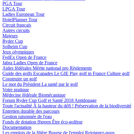
PGA Tour
LPGA Tour
Ladies European Tour
HotelPlanner Tour
Circuit français
Autres circuits
Majeurs
Ryder Cup
Solheim Cup
Jeux olympiques
FedEx Open de France
Jabra Ladies Open de France
Aides fédérales
Mérite national pro
Règlements
Guide des golfs
Escapades
Le GIE Play golf in France
Culture golf
Construire un golf
Le mot du Président
La santé par le golf
Votre pratique
Médecine fédérale
Biomécanique
Forum Ryder Cup Golf et Santé 2018
Antidopage
Toute l'actualité
À la hauteur du défi !
Préservation de la biodiversité
Entretien durable des parcours
Gestion raisonnée de l'eau
Fonds de dotation ffgreen
Être éco-golfeur
Documentation
Les emplois de la filière
Bourse de l'emploi
Rejoignez-nous