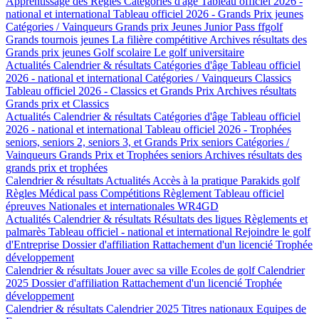
Apprentissage des Règles
Catégories d'âge
Tableau officiel 2026 -
national et international
Tableau officiel 2026 - Grands Prix jeunes
Catégories / Vainqueurs Grands prix Jeunes
Junior Pass ffgolf
Grands tournois jeunes
La filière compétitive
Archives résultats des
Grands prix jeunes
Golf scolaire
Le golf universitaire
Actualités
Calendrier & résultats
Catégories d'âge
Tableau officiel
2026 - national et international
Catégories / Vainqueurs Classics
Tableau officiel 2026 - Classics et Grands Prix
Archives résultats
Grands prix et Classics
Actualités
Calendrier & résultats
Catégories d'âge
Tableau officiel
2026 - national et international
Tableau officiel 2026 - Trophées
seniors, seniors 2, seniors 3, et Grands Prix seniors
Catégories /
Vainqueurs Grands Prix et Trophées seniors
Archives résultats des
grands prix et trophées
Calendrier & résultats
Actualités
Accès à la pratique
Parakids golf
Règles
Médical pass
Compétitions
Règlement
Tableau officiel
épreuves Nationales et internationales
WR4GD
Actualités
Calendrier & résultats
Résultats des ligues
Règlements et
palmarès
Tableau officiel - national et international
Rejoindre le golf
d'Entreprise
Dossier d'affiliation
Rattachement d'un licencié
Trophée
développement
Calendrier & résultats
Jouer avec sa ville
Ecoles de golf
Calendrier
2025
Dossier d'affiliation
Rattachement d'un licencié
Trophée
développement
Calendrier & résultats
Calendrier 2025
Titres nationaux
Equipes de