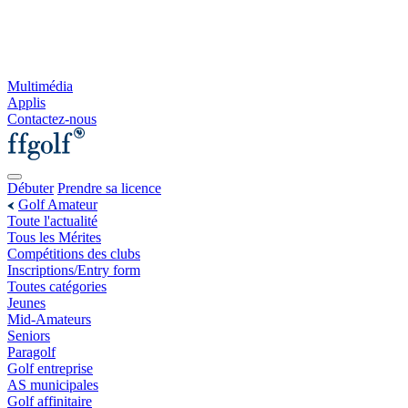
Multimédia
Applis
Contactez-nous
Débuter
Prendre sa licence
Golf Amateur
Toute l'actualité
Tous les Mérites
Compétitions des clubs
Inscriptions/Entry form
Toutes catégories
Jeunes
Mid-Amateurs
Seniors
Paragolf
Golf entreprise
AS municipales
Golf affinitaire