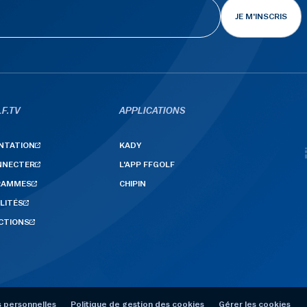
JE M'INSCRIS
F.TV
APPLICATIONS
NTATION
KADY
NNECTER
L'APP FFGOLF
RAMMES
CHIPIN
LITÉS
CTIONS
 personnelles
Politique de gestion des cookies
Gérer les cookies