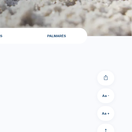
S
PALMARÈS
Aa -
Aa +