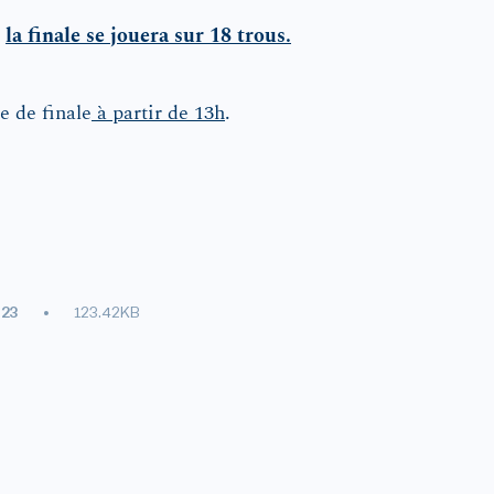
e
la finale se jouera sur 18 trous.
e de finale
à partir de 13h
.
023
123.42KB