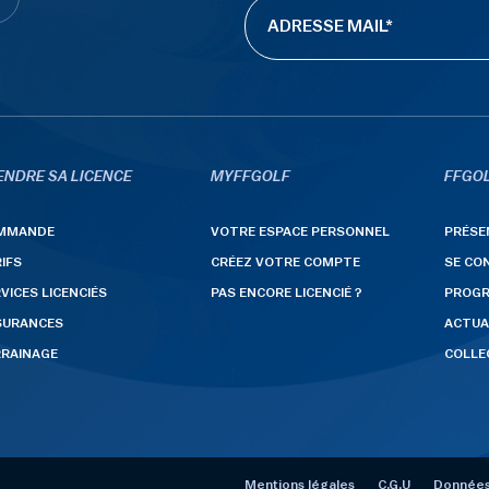
ENDRE SA LICENCE
MYFFGOLF
FFGOL
MMANDE
VOTRE ESPACE PERSONNEL
PRÉSE
IFS
CRÉEZ VOTRE COMPTE
SE CO
VICES LICENCIÉS
PAS ENCORE LICENCIÉ ?
PROG
SURANCES
ACTUA
RRAINAGE
COLLE
Mentions légales
C.G.U
Données