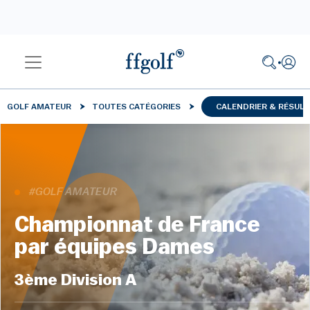
GOLF AMATEUR
TOUTES CATÉGORIES
CALENDRIER & RÉSUL
#GOLF AMATEUR
Championnat de France
par équipes Dames
3ème Division A